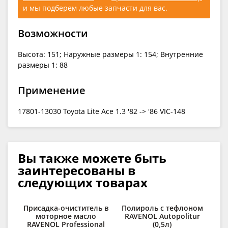
и мы подберем любые запчасти для вас.
Возможности
Высота: 151; Наружные размеры 1: 154; Внутренние
размеры 1: 88
Применение
17801-13030 Toyota Lite Ace 1.3 '82 -> '86 VIC-148
Вы также можете быть
заинтересованы в
следующих товарах
Присадка-очиститель в
Полироль с тефлоном
Ср
моторное масло
RAVENOL Autopolitur
RAVENOL Professional
(0,5л)
RAV