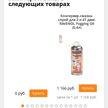
следующих товарах
Консервир.смазка-
При
спрей для 2 и 4Т двиг.
RAVENOL Fogging Oil
RA
(0,4л)
E
1 166 руб.
1 5
Купить
0 руб.
Купить
Цена за 1 шт:
1 166 руб.
Цен