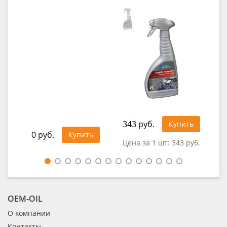
343 руб.
Купить
0 руб.
0
Купить
Цена за 1 шт:
343 руб.
OEM-OIL
О компании
Контакты