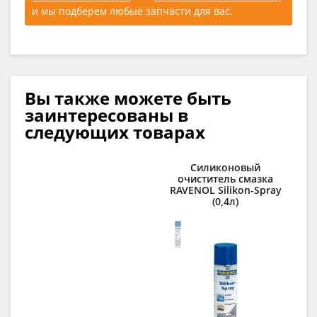
и мы подберем любые запчасти для вас.
Вы также можете быть
заинтересованы в
следующих товарах
Силиконовый
С
очиститель смазка
д
RAVENOL Silikon-Spray
(0,4л)