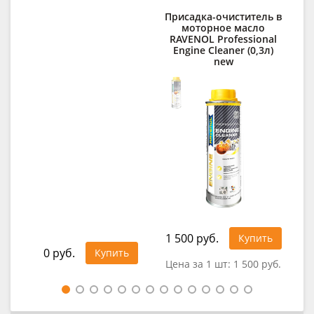
Присадка-очиститель в
моторное масло
RAV
RAVENOL Professional
Engine Cleaner (0,3л)
new
1 500 руб.
34
Купить
0 руб.
Купить
Цена за 1 шт:
1 500 руб.
Це