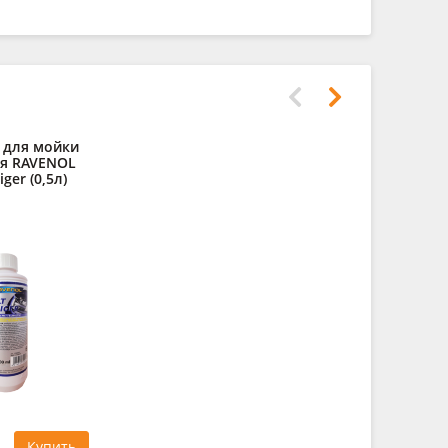
 для мойки
Полироль
ля RAVENOL
RAVENOL Coc
iger (0,5л)
412 руб
Купить