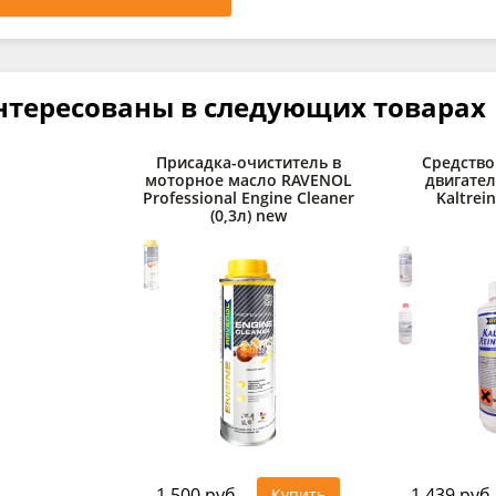
нтересованы в следующих товарах
Присадка-очиститель в
Средство
моторное масло RAVENOL
двигате
Professional Engine Cleaner
Kaltrein
(0,3л) new
1 500 руб.
1 439 руб.
Купить