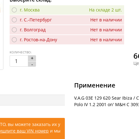
г. Москва
На складе 2 шт.
г. С.-Петербург
Нет в наличии
г. Волгоград
Нет в наличии
г. Ростов-на-Дону
Нет в наличии
КОЛИЧЕСТВО:
6
+
Це
-
Применение
V.A.G 03E 129 620 Sear Ibiza /
Polo IV 1.2 2001 on' M&H C 309
ТО, вы можете заказать их у
ишлите ваш VIN номер
и мы