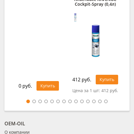
Cockpit-Spray (0,4л)
RA
E
412 руб.
1 5
Купить
0 руб.
Купить
Цена за 1 шт:
412 руб.
Цен
OEM-OIL
О компании