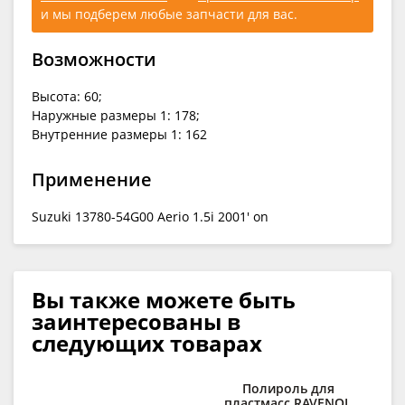
и мы подберем любые запчасти для вас.
Возможности
Высота: 60;
Наружные размеры 1: 178;
Внутренние размеры 1: 162
Применение
Suzuki 13780-54G00 Aerio 1.5i 2001' on
Вы также можете быть
заинтересованы в
следующих товарах
Полироль для
При
пластмасс RAVENOL