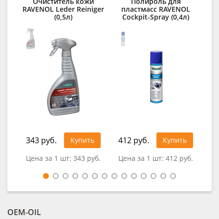
Очиститель кожи
Полироль для
При
RAVENOL Leder Reiniger
пластмасс RAVENOL
(0,5л)
Cockpit-Spray (0,4л)
RA
E
343 руб.
412 руб.
1 5
Купить
Купить
Цена за 1 шт:
343 руб.
Цена за 1 шт:
412 руб.
Цен
OEM-OIL