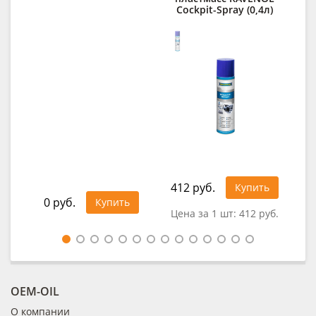
Cockpit-Spray (0,4л)
R
412 руб.
1 1
Купить
0 руб.
Купить
Цена за 1 шт:
412 руб.
Цен
OEM-OIL
О компании