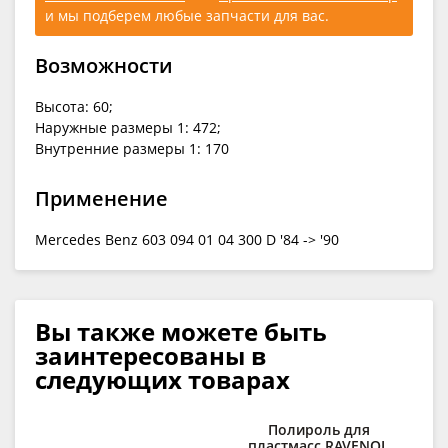
и мы подберем любые запчасти для вас.
Возможности
Высота: 60;
Наружные размеры 1: 472;
Внутренние размеры 1: 170
Применение
Mercedes Benz 603 094 01 04 300 D '84 -> '90
Вы также можете быть
заинтересованы в
следующих товарах
Полироль для
К
пластмасс RAVENOL
сп