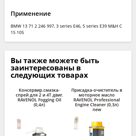
Применение
BMW 13 71 2 246 997, 3 series E46, 5 series E39 M&H C
15 105
Вы также можете быть
заинтересованы в
следующих товарах
Консервир.смазка-
Присадка-очиститель в
По
спрей для 2 и 4Т двиг.
моторное масло
R
RAVENOL Fogging Oil
RAVENOL Professional
(0,4л)
Engine Cleaner (0,3л)
new