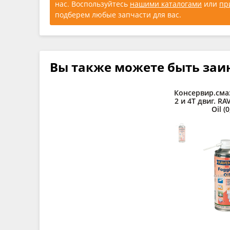
нас. Воспользуйтесь
нашими каталогами
или
пр
подберем любые запчасти для вас.
Вы также можете быть заи
Консервир.сма
2 и 4Т двиг. R
Oil (0