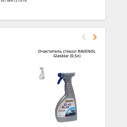
98 on MR127078
Очиститель стекол RAVENOL
Средст
Glasklar (0,5л)
двигат
Kaltre