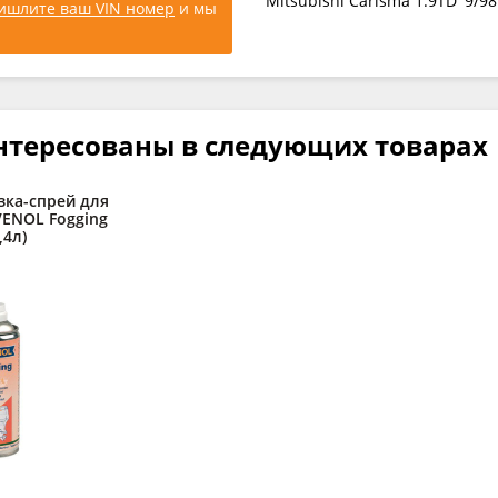
Mitsubishi Carisma 1.9TD '9/
ишлите ваш VIN номер
и мы
нтересованы в следующих товарах
зка-спрей для
AVENOL Fogging
,4л)