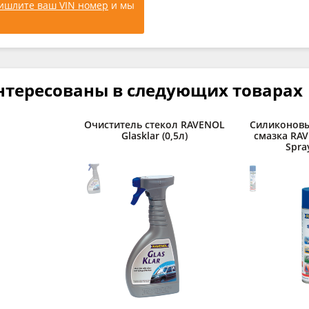
ишлите ваш VIN номер
и мы
нтересованы в следующих товарах
Очиститель стекол RAVENOL
Силиконовы
Glasklar (0,5л)
смазка RAV
Spray