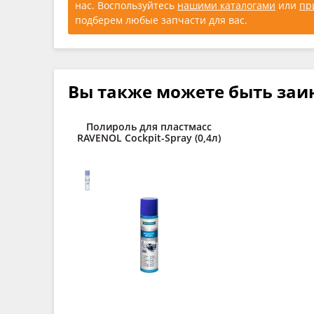
нас. Воспользуйтесь
нашими каталогами
или
пр
подберем любые запчасти для вас.
Вы также можете быть заи
Полироль для пластмасс
RAVENOL Cockpit-Spray (0,4л)