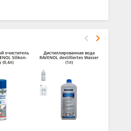
й очиститель
Дистиллированная вода
Средств
ENOL Silikon-
RAVENOL destilliertes Wasser
карбюра
 (0,4л)
(1л)
Carb-Reini