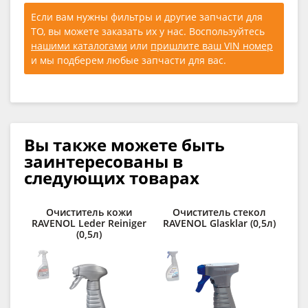
Если вам нужны фильтры и другие запчасти для
ТО, вы можете заказать их у нас. Воспользуйтесь
нашими каталогами
или
пришлите ваш VIN номер
и мы подберем любые запчасти для вас.
Вы также можете быть
заинтересованы в
следующих товарах
Очиститель кожи
Очиститель стекол
Ср
RAVENOL Leder Reiniger
RAVENOL Glasklar (0,5л)
(0,5л)
RAV