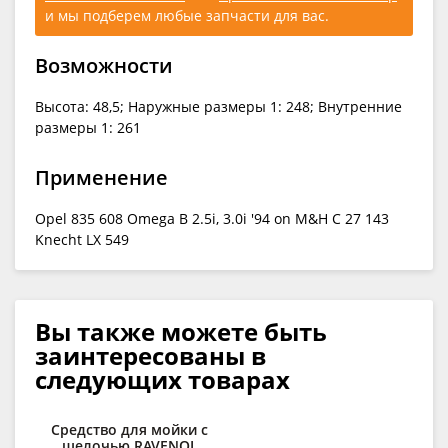
и мы подберем любые запчасти для вас.
Возможности
Высота: 48,5; Наружные размеры 1: 248; Внутренние
размеры 1: 261
Применение
Opel 835 608 Omega B 2.5i, 3.0i '94 on M&H C 27 143
Knecht LX 549
Вы также можете быть
заинтересованы в
следующих товарах
Средство для мойки с
Д
щелочью RAVENOL