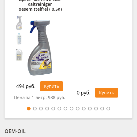
Kaltreiniger
des
loesemittelfrei ( 0,5л)
494 руб.
32
Купить
0 руб.
Купить
Цена за 1 литр:
988 руб.
Цен
OEM-OIL