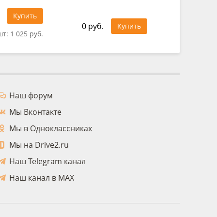
1 439 ру
Купить
0 руб.
Купить
шт:
1 025 руб.
Цена за 1
Наш форум
Мы Вконтакте
Мы в Одноклассниках
Мы на Drive2.ru
Наш Telegram канал
Наш канал в MAX