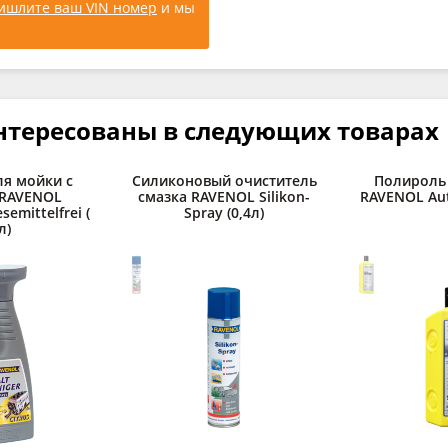
ишлите ваш VIN номер
и мы
нтересованы в следующих товарах
ля мойки с
Силиконовый очиститель
Полироль
RAVENOL
смазка RAVENOL Silikon-
RAVENOL Auto
esemittelfrei (
Spray (0,4л)
л)