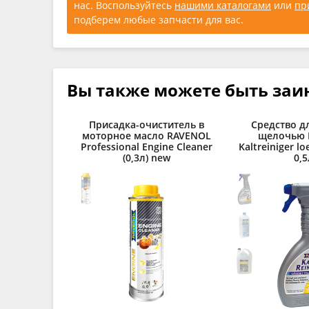
нас. Воспользуйтесь
нашими каталогами
или
пр
подберем любые запчасти для вас.
Вы также можете быть заи
Присадка-очиститель в
Средство д
моторное масло RAVENOL
щелочью 
Professional Engine Cleaner
Kaltreiniger lo
(0,3л) new
0,5