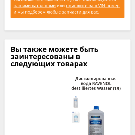
нашими каталогами
или
пришлите ваш VIN номер
и мы подберем любые запчасти для вас.
Вы также можете быть
заинтересованы в
следующих товарах
Дистиллированная
вода RAVENOL
п
destilliertes Wasser (1л)
C