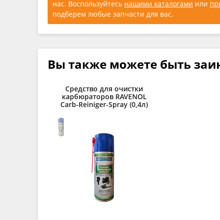
нас. Воспользуйтесь
нашими каталогами
или
пр
подберем любые запчасти для вас.
Вы также можете быть заи
Средство для очистки
карбюраторов RAVENOL
Carb-Reiniger-Spray (0,4л)