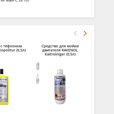
 16V M&H C 28 107
 с тефлоном
Средство для мойки
Средств
politur (0,5л)
двигателя RAVENOL
щелоч
Kaltreiniger (0,5л)
Kaltreiniger