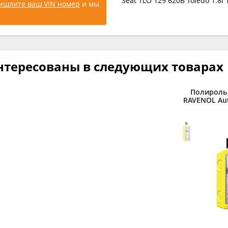
Seat 1LO 129 620B Toledo 1.8i
ишлите ваш VIN номер
и мы
нтересованы в следующих товарах
Полироль
RAVENOL Auto