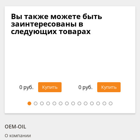
Вы также можете быть
заинтересованы в
следующих товарах
О
RAV
30
0 руб.
0 руб.
Купить
Купить
Це
OEM-OIL
О компании