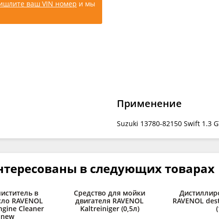
ишлите ваш VIN номер
и мы
Применение
Suzuki 13780-82150 Swift 1.3 GT
нтересованы в следующих товарах
иститель в
Средство для мойки
Дистиллир
сло RAVENOL
двигателя RAVENOL
RAVENOL desti
ngine Cleaner
Kaltreiniger (0,5л)
(
) new