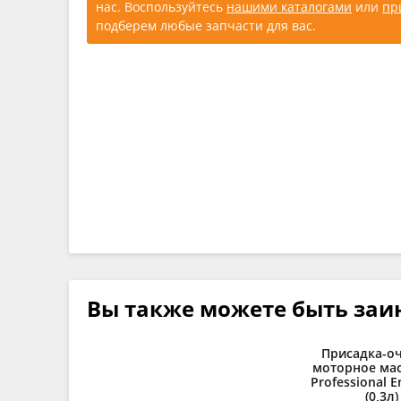
нас. Воспользуйтесь
нашими каталогами
или
пр
подберем любые запчасти для вас.
Вы также можете быть заи
Присадка-оч
моторное ма
Professional E
(0,3л