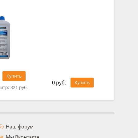
343 руб
Купить
0 руб.
Купить
литр:
321 руб.
Цена за
Наш форум
Мы Вконтакте