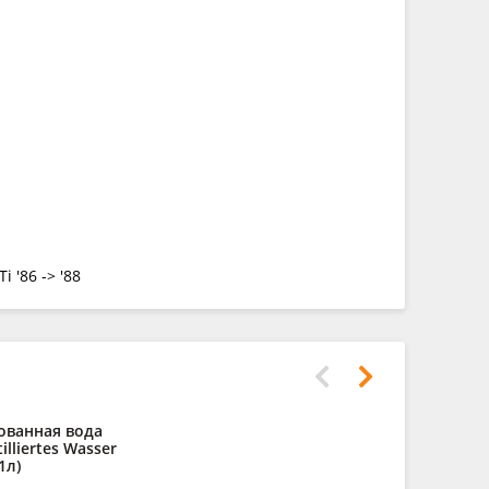
i '86 -> '88
ованная вода
Очистител
lliertes Wasser
Leder R
1л)