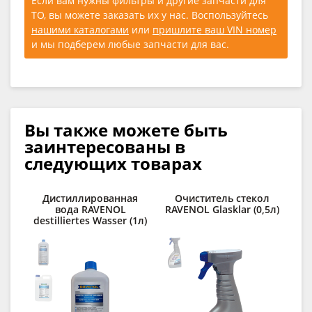
Если вам нужны фильтры и другие запчасти для
ТО, вы можете заказать их у нас. Воспользуйтесь
нашими каталогами
или
пришлите ваш VIN номер
и мы подберем любые запчасти для вас.
Вы также можете быть
заинтересованы в
следующих товарах
Дистиллированная
Очиститель стекол
Ср
вода RAVENOL
RAVENOL Glasklar (0,5л)
destilliertes Wasser (1л)
RAV