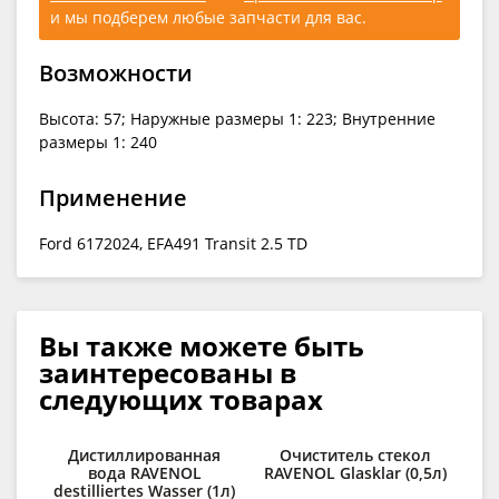
и мы подберем любые запчасти для вас.
Возможности
Высота: 57; Наружные размеры 1: 223; Внутренние
размеры 1: 240
Применение
Ford 6172024, EFA491 Transit 2.5 TD
Вы также можете быть
заинтересованы в
следующих товарах
Дистиллированная
Очиститель стекол
По
вода RAVENOL
RAVENOL Glasklar (0,5л)
R
destilliertes Wasser (1л)