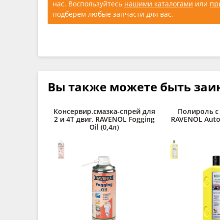
нас. Воспользуйтесь
нашими каталогами
или
пр
подберем любые запчасти для вас.
Вы также можете быть заи
Консервир.смазка-спрей для
Полироль с
2 и 4Т двиг. RAVENOL Fogging
RAVENOL Autop
Oil (0,4л)