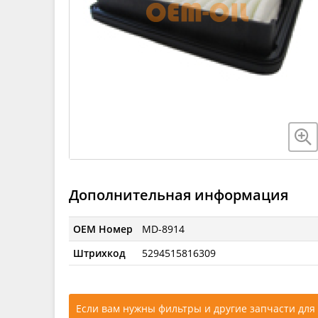
Дополнительная информация
OEM Номер
MD-8914
Штрихкод
5294515816309
Если вам нужны фильтры и другие запчасти для 