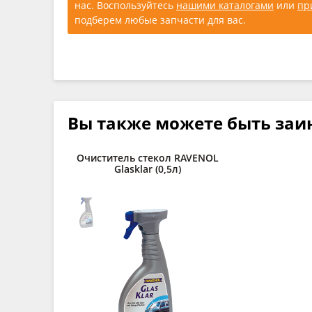
нас. Воспользуйтесь
нашими каталогами
или
пр
подберем любые запчасти для вас.
Вы также можете быть заи
Очиститель стекол RAVENOL
Glasklar (0,5л)