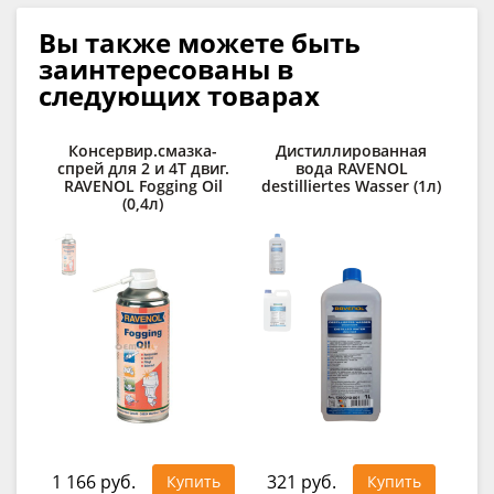
Вы также можете быть
заинтересованы в
следующих товарах
Консервир.смазка-
Дистиллированная
спрей для 2 и 4Т двиг.
вода RAVENOL
о
RAVENOL Fogging Oil
destilliertes Wasser (1л)
RA
(0,4л)
1 166 руб.
321 руб.
92
Купить
Купить