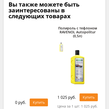
Вы также можете быть
заинтересованы в
следующих товарах
Полироль с тефлоном
К
RAVENOL Autopolitur
сп
(0,5л)
R
1 025 руб.
1 1
Купить
0 руб.
Купить
Цена за 1 шт:
1 025 руб.
Цен