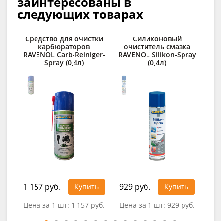
заинтересованы в
следующих товарах
Средство для очистки
Силиконовый
карбюраторов
очиститель смазка
RAVENOL Carb-Reiniger-
RAVENOL Silikon-Spray
Spray (0,4л)
(0,4л)
1 157 руб.
929 руб.
Купить
Купить
0
Цена за 1 шт:
1 157 руб.
Цена за 1 шт:
929 руб.