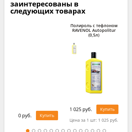
заинтересованы в
следующих товарах
Полироль с тефлоном
RAVENOL Autopolitur
(0,5л)
1 025 руб.
Купить
0 руб.
0
Купить
Цена за 1 шт:
1 025 руб.