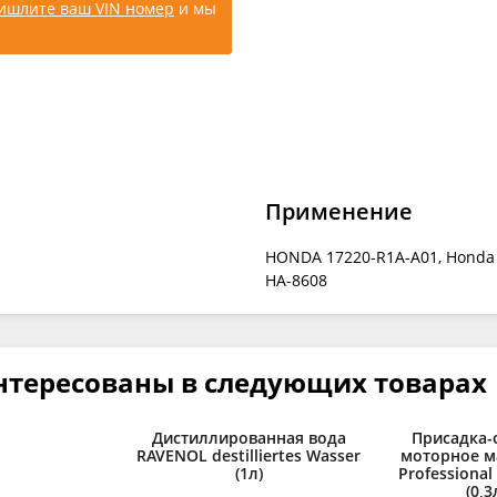
ишлите ваш VIN номер
и мы
Применение
HONDA 17220-R1A-A01, Honda Civi
HA-8608
нтересованы в следующих товарах
Дистиллированная вода
Присадка-
RAVENOL destilliertes Wasser
моторное м
(1л)
Professional
(0,3