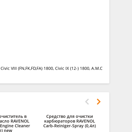
c VIII (FN,FK,FD,FA) 1800, Civic IX (12-) 1800, A.M.C
очиститель в
Средство для очистки
Полирол
асло RAVENOL
карбюраторов RAVENOL
RAVENOL Au
 Engine Cleaner
Carb-Reiniger-Spray (0,4л)
л) new