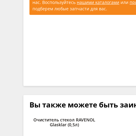
нас. Воспользуйтесь
нашими каталогами
или
пр
подберем любые запчасти для вас.
Вы также можете быть заи
Очиститель стекол RAVENOL
Glasklar (0,5л)