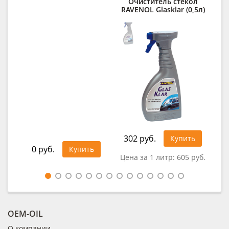
Очиститель стекол
RAVENOL Glasklar (0,5л)
RAV
302 руб.
34
Купить
0 руб.
Купить
Цена за 1 литр:
605 руб.
Це
OEM-OIL
О компании