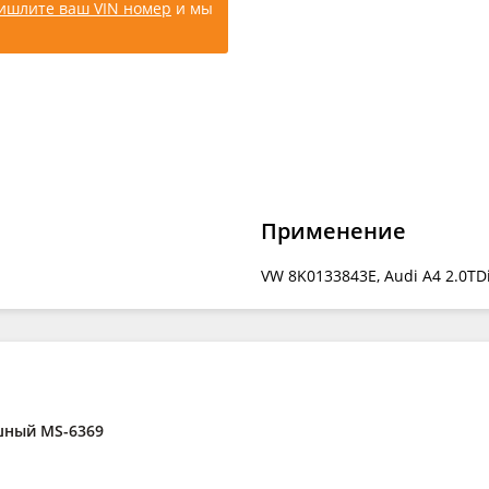
ишлите ваш VIN номер
и мы
Применение
VW 8K0133843E, Audi A4 2.0TD
шный MS-6369