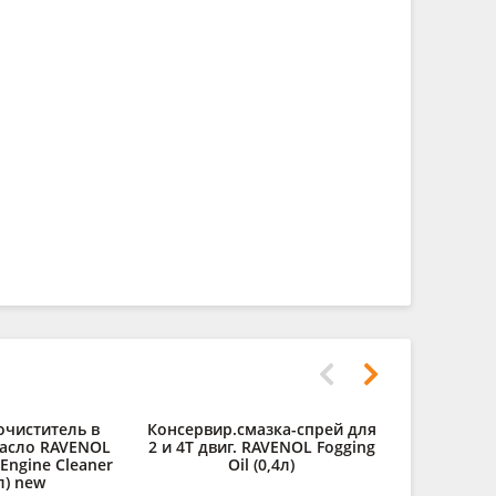
очиститель в
Консервир.смазка-спрей для
асло RAVENOL
2 и 4Т двиг. RAVENOL Fogging
 Engine Cleaner
Oil (0,4л)
л) new