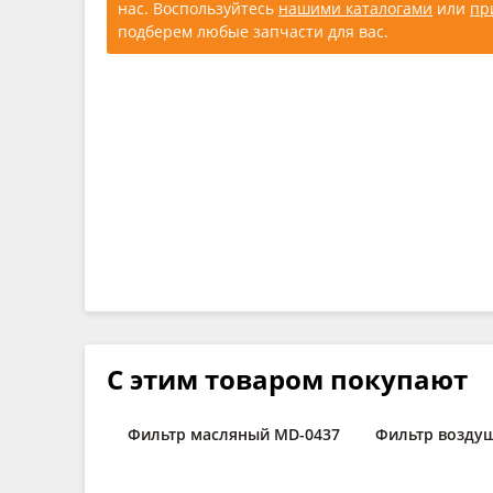
нас. Воспользуйтесь
нашими каталогами
или
пр
подберем любые запчасти для вас.
С этим товаром покупают
Фильтр масляный MD-0437
Фильтр возду