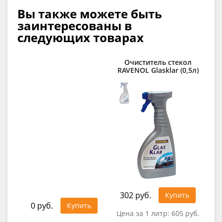
Вы также можете быть
заинтересованы в
следующих товарах
Очиститель стекол
К
RAVENOL Glasklar (0,5л)
сп
R
302 руб.
1 1
Купить
0 руб.
Купить
Цена за 1 литр:
605 руб.
Цен