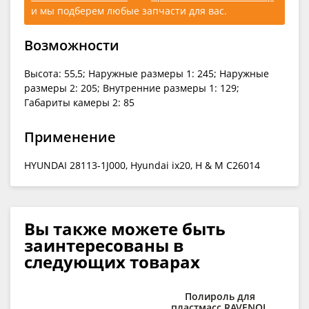
и мы подберем любые запчасти для вас.
Возможности
Высота: 55,5; Наружные размеры 1: 245; Наружные
размеры 2: 205; Внутренние размеры 1: 129;
Габариты камеры 2: 85
Применение
HYUNDAI 28113-1J000, Hyundai ix20, H & M C26014
Вы также можете быть
заинтересованы в
следующих товарах
Полироль для
С
пластмасс RAVENOL
д