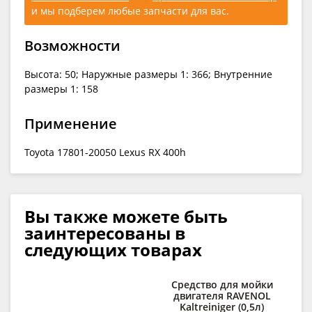
и мы подберем любые запчасти для вас.
Возможности
Высота: 50; Наружные размеры 1: 366; Внутренние
размеры 1: 158
Применение
Toyota 17801-20050 Lexus RX 400h
Вы также можете быть
заинтересованы в
следующих товарах
Средство для мойки
При
двигателя RAVENOL
Kaltreiniger (0,5л)
RA