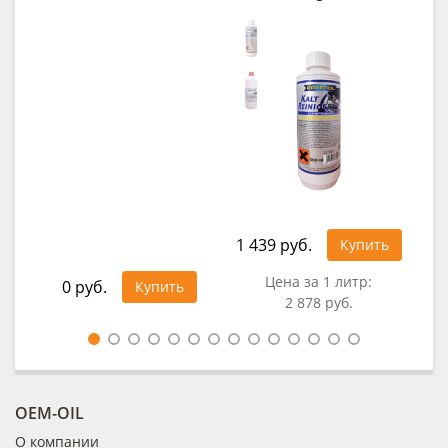
E
1 439 руб.
Купить
1 5
Цена за 1 литр:
0 руб.
Купить
2 878 руб.
Цен
OEM-OIL
О компании