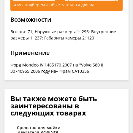
и мы подберем любые запчасти для вас.
Возможности
Высота: 71; Наружные размеры 1: 296; Внутренние
размеры 1: 237; Габариты камеры 2: 120
Применение
Форд Mondeo IV 1465170 2007 на "Volvo S80 II
30740955 2006 году на« Фрам CA10356
Вы также можете быть
заинтересованы в
следующих товарах
Средство для мойки
двигателя RAVENOL
п