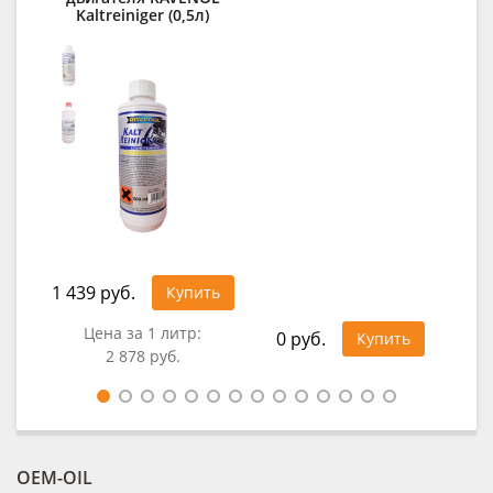
Kaltreiniger (0,5л)
C
1 439 руб.
Купить
41
Цена за 1 литр:
0 руб.
Купить
2 878 руб.
Це
OEM-OIL