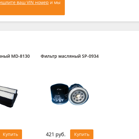
ишлите ваш VIN номер
и мы
шный MD-8130
Фильтр масляный SP-0934
421 руб.
Купить
Купить