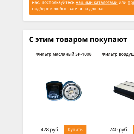
нас. Воспользуйтесь
нашими каталогами
или
пр
подберем любые запчасти для вас.
С этим товаром покупают
Фильтр масляный SP-1008
Фильтр возду
428 руб.
740 руб.
Купить