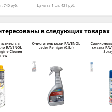
т:
740 руб.
Цена за 1 шт:
421 руб.
нтересованы в следующих товарах
иститель в
Очиститель кожи RAVENOL
Силиконовы
сло RAVENOL
Leder Reiniger (0,5л)
смазка RAV
ngine Cleaner
Spray
) new