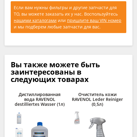
Если вам нужны фильтры и другие запчасти для
ТО, вы можете заказать их у нас. Воспользуйтесь
нашими каталогами
или
пришлите ваш VIN номер
и мы подберем любые запчасти для вас.
Вы также можете быть
заинтересованы в
следующих товарах
Дистиллированная
Очиститель кожи
Ср
вода RAVENOL
RAVENOL Leder Reiniger
destilliertes Wasser (1л)
(0,5л)
lo