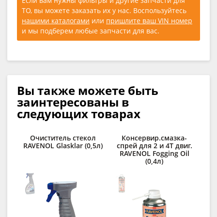
Если вам нужны фильтры и другие запчасти для
ТО, вы можете заказать их у нас. Воспользуйтесь
нашими каталогами
или
пришлите ваш VIN номер
и мы подберем любые запчасти для вас.
Вы также можете быть
заинтересованы в
следующих товарах
Очиститель стекол
Консервир.смазка-
RAVENOL Glasklar (0,5л)
спрей для 2 и 4Т двиг.
RAVENOL Fogging Oil
(0,4л)