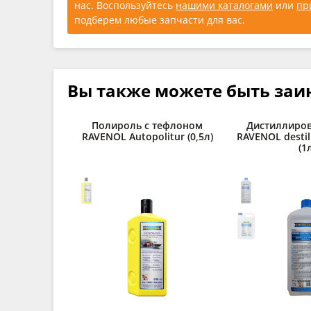
нас. Воспользуйтесь
нашими каталогами
или
пр
подберем любые запчасти для вас.
Вы также можете быть заи
Полироль с тефлоном
Дистиллиров
RAVENOL Autopolitur (0,5л)
RAVENOL destil
(1