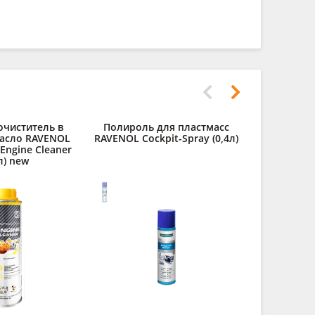
очиститель в
Полироль для пластмасс
Очиститель
асло RAVENOL
RAVENOL Cockpit-Spray (0,4л)
Glas
 Engine Cleaner
л) new