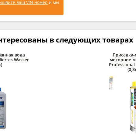
ишлите ваш VIN номер
и мы
нтересованы в следующих товарах
анная вода
Присадка-
liertes Wasser
моторное м
л)
Professional
(0,3