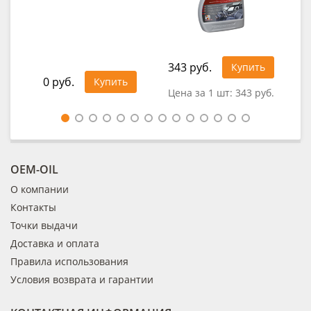
343 руб.
41
Купить
0 руб.
Купить
Цена за 1 шт:
343 руб.
Це
OEM-OIL
О компании
Контакты
Точки выдачи
Доставка и оплата
Правила использования
Условия возврата и гарантии