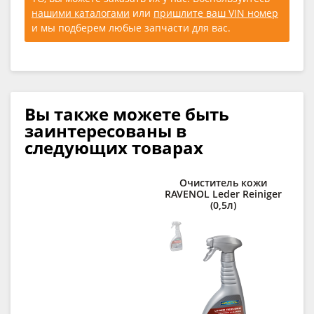
нашими каталогами
или
пришлите ваш VIN номер
и мы подберем любые запчасти для вас.
Вы также можете быть
заинтересованы в
следующих товарах
Очиститель кожи
RAVENOL Leder Reiniger
п
(0,5л)
C