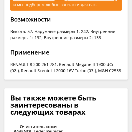
и мы подберем любые запчасти для вас.
Возможности
Высота: 57; Наружные размеры 1: 242; Внутренние
размеры 1: 192; Внутренние размеры 2: 133
Применение
RENAULT 8 200 261 781, Renault Megane II 1900 dCi
(02-), Renault Scenic III 2000 16V Turbo (03-), M&H C2538
Вы также можете быть
заинтересованы в
следующих товарах
Очиститель кожи
Ср
RAVENOL Leder Reiniger