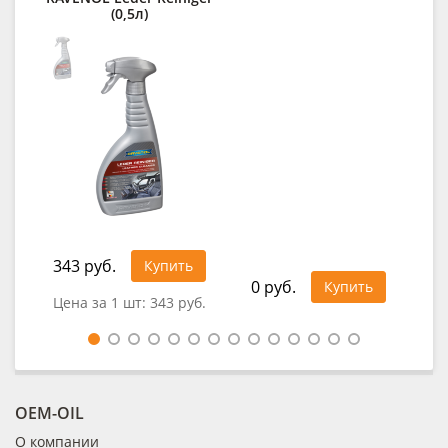
(0,5л)
lo
343 руб.
49
Купить
0 руб.
Купить
Цена за 1 шт:
343 руб.
Цен
OEM-OIL
О компании