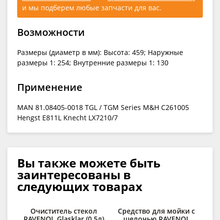
и мы подберем любые запчасти для вас.
Возможности
Размеры (диаметр в мм): Высота: 459; Наружные
размеры 1: 254; Внутренние размеры 1: 130
Применение
MAN 81.08405-0018 TGL / TGM Series M&H C261005
Hengst E811L Knecht LX7210/7
Вы также можете быть
заинтересованы в
следующих товарах
Очиститель стекол
Средство для мойки с
Д
RAVENOL Glasklar (0,5л)
щелочью RAVENOL