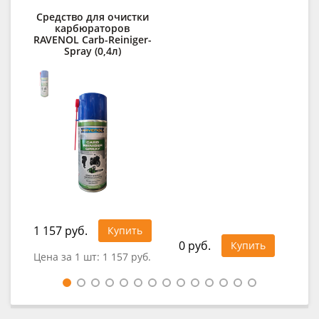
Средство для очистки
карбюраторов
о
RAVENOL Carb-Reiniger-
RA
Spray (0,4л)
1 157 руб.
92
Купить
0 руб.
Купить
Цена за 1 шт:
1 157 руб.
Це