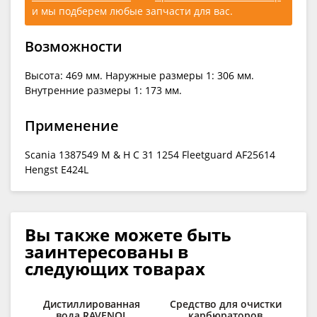
и мы подберем любые запчасти для вас.
Возможности
Высота: 469 мм. Наружные размеры 1: 306 мм.
Внутренние размеры 1: 173 мм.
Применение
Scania 1387549 M & H C 31 1254 Fleetguard AF25614
Hengst E424L
Вы также можете быть
заинтересованы в
следующих товарах
Дистиллированная
Средство для очистки
Ср
вода RAVENOL
карбюраторов