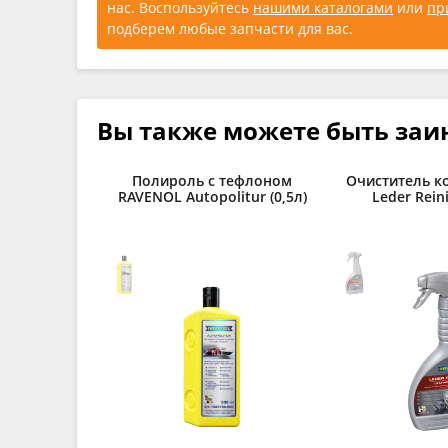
нас. Воспользуйтесь
нашими каталогами
или
пр
подберем любые запчасти для вас.
Вы также можете быть заи
Полироль с тефлоном
Очиститель к
RAVENOL Autopolitur (0,5л)
Leder Reini