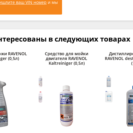
ишлите ваш VIN номер
и мы
нтересованы в следующих товарах
ожи RAVENOL
Средство для мойки
Дистиллир
ger (0,5л)
двигателя RAVENOL
RAVENOL desti
Kaltreiniger (0,5л)
(