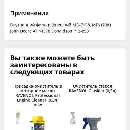
Применение
Внутренний фильтр (внешний MD-7158, MD-120K)
John Deere AT 44378 Donaldson P12-8531
Вы также можете быть
заинтересованы в
следующих товарах
Присадка-очиститель в
Очиститель стекол
К
моторное масло
RAVENOL Glasklar (0,5л)
сп
RAVENOL Professional
R
Engine Cleaner (0,3л)
new