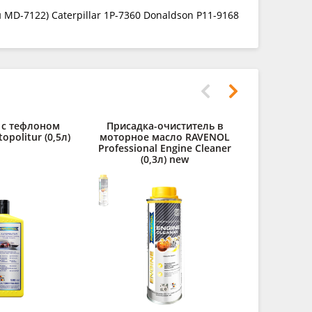
D-7122) Caterpillar 1P-7360 Donaldson P11-9168
 с тефлоном
Присадка-очиститель в
Дистилли
politur (0,5л)
моторное масло RAVENOL
RAVENOL des
Professional Engine Cleaner
(0,3л) new