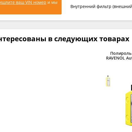
ишлите ваш VIN номер
и мы
Внутренний фильтр (внешний M
нтересованы в следующих товарах
Полироль
RAVENOL Auto