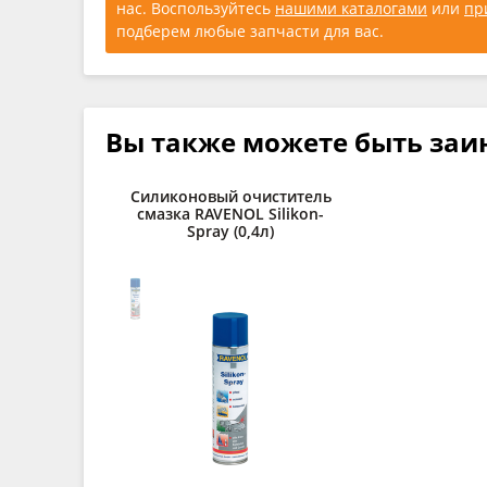
нас. Воспользуйтесь
нашими каталогами
или
пр
подберем любые запчасти для вас.
Вы также можете быть заи
Силиконовый очиститель
смазка RAVENOL Silikon-
Spray (0,4л)