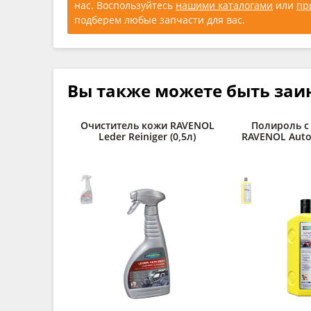
нас. Воспользуйтесь
нашими каталогами
или
пр
подберем любые запчасти для вас.
Вы также можете быть заи
Очиститель кожи RAVENOL
Полироль с
Leder Reiniger (0,5л)
RAVENOL Autop