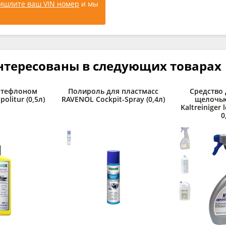
ишлите ваш VIN номер
и мы
нтересованы в следующих товарах
 тефлоном
Полироль для пластмасс
Средство 
olitur (0,5л)
RAVENOL Cockpit-Spray (0,4л)
щелочь
Kaltreiniger l
0