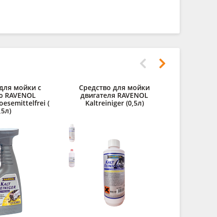
для мойки с
Средство для мойки
Дистилли
ю RAVENOL
двигателя RAVENOL
RAVENOL des
oesemittelfrei (
Kaltreiniger (0,5л)
,5л)