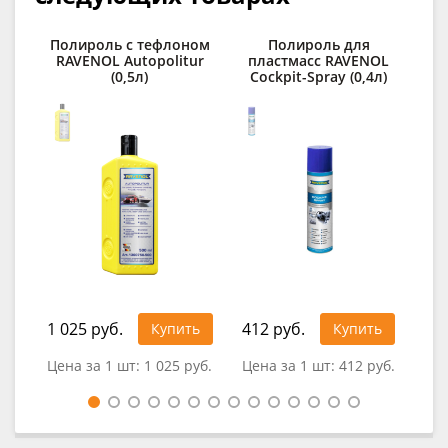
Полироль с тефлоном
Полироль для
Ср
RAVENOL Autopolitur
пластмасс RAVENOL
(0,5л)
Cockpit-Spray (0,4л)
RAV
1 025 руб.
412 руб.
1 1
Купить
Купить
Цена за 1 шт:
1 025 руб.
Цена за 1 шт:
412 руб.
Цен