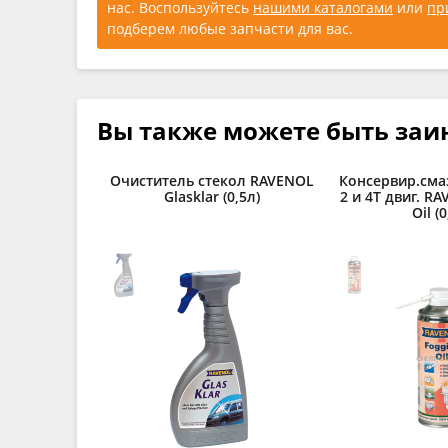
нас. Воспользуйтесь
нашими каталогами
или
пр
подберем любые запчасти для вас.
Вы также можете быть заи
Очиститель стекол RAVENOL
Консервир.сма
Glasklar (0,5л)
2 и 4Т двиг. R
Oil (0