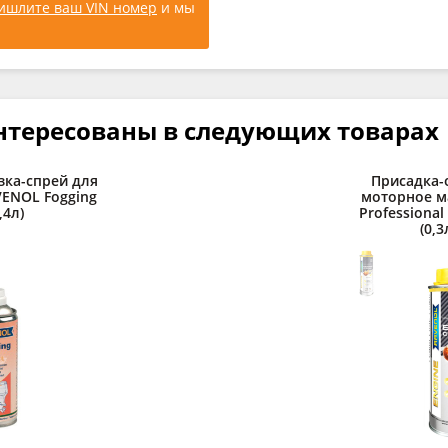
ишлите ваш VIN номер
и мы
нтересованы в следующих товарах
зка-спрей для
Присадка-
AVENOL Fogging
моторное м
,4л)
Professional
(0,3