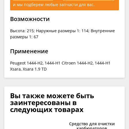
и мы подберем любые запчасти для вас.
Возможности
Высота: 215; Наружные размеры 1: 114; Внутренние
размеры 1: 67
Применение
Peugeot 1444-H2, 1444-H1 Citroen 1444-H2, 1444-H1
Xsara, Xsara 1.9 TD
Вы также можете быть
заинтересованы в
следующих товарах
Средство для очистки
карбюраторов
RAV