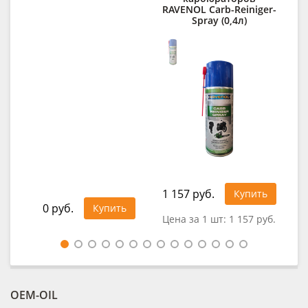
RAVENOL Carb-Reiniger-
Spray (0,4л)
1 157 руб.
34
Купить
0 руб.
Купить
Цена за 1 шт:
1 157 руб.
Це
OEM-OIL